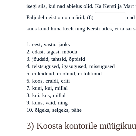
isegi siis, kui nad abielus olid. Ka Kersti ja Mart
Paljudel neist on oma ärid, (8)
nad 
kuus kuud hiina keelt ning Kersti ütles, et ta sai 
1. eest, vastu, jaoks
2. edasi, tagasi, mööda
3. jõudsid, tahtsid, õppisid
4. teistsugused, igasugused, missugused
5. ei leidnud, ei olnud, ei tohtinud
6. koos, eraldi, eriti
7. kuni, kui, millal
8. kui, kus, millal
9. kuus, vaid, ning
10. õigeks, selgeks, pähe
3) Koosta kontorile müügikuu