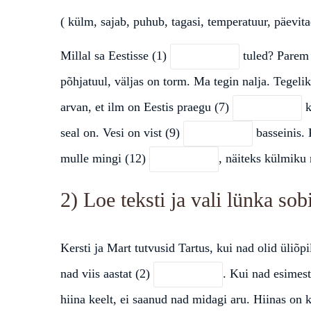
( külm, sajab, puhub, tagasi, temperatuur, päevit
Millal sa Eestisse (1)
tuled? Parem ä
põhjatuul, väljas on torm. Ma tegin nalja. Tegeli
arvan, et ilm on Eestis praegu (7)
k
seal on. Vesi on vist (9)
basseinis. 
mulle mingi (12)
, näiteks külmiku 
2) Loe teksti ja vali lünka sob
Kersti ja Mart tutvusid Tartus, kui nad olid üliõ
nad viis aastat (2)
. Kui nad esimes
hiina keelt, ei saanud nad midagi aru. Hiinas on