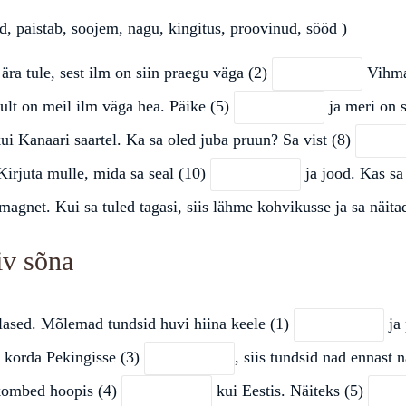
ad, paistab, soojem, nagu, kingitus, proovinud, sööd )
ra tule, sest ilm on siin praegu väga (2)
Vihma
kult on meil ilm väga hea. Päike (5)
ja meri on 
ui Kanaari saartel. Ka sa oled juba pruun? Sa vist (8)
Kirjuta mulle, mida sa seal (10)
ja jood. Kas sa
magnet. Kui sa tuled tagasi, siis lähme kohvikusse ja sa näit
iv sõna
pilased. Mõlemad tundsid huvi hiina keele (1)
ja 
t korda Pekingisse (3)
, siis tundsid nad ennast 
 kombed hoopis (4)
kui Eestis. Näiteks (5)