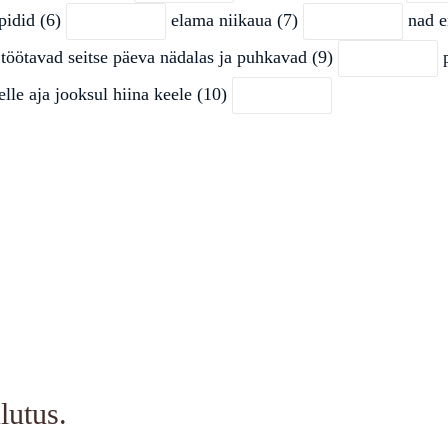
 pidid (6)
elama niikaua (7)
nad en
töötavad seitse päeva nädalas ja puhkavad (9)
p
selle aja jooksul hiina keele (10)
lutus.