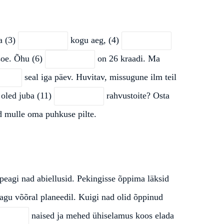
 (3)
kogu aeg, (4)
soe. Õhu (6)
on 26 kraadi. Ma
seal iga päev. Huvitav, missugune ilm teil
 oled juba (11)
rahvustoite? Osta
ad mulle oma puhkuse pilte.
peagi nad abiellusid. Pekingisse õppima läksid
nagu võõral planeedil. Kuigi nad olid õppinud
naised ja mehed ühiselamus koos elada