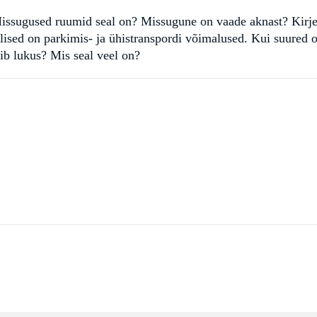
ssugused ruumid seal on? Missugune on vaade aknast? Kirjelda
 Millised on parkimis- ja ühistranspordi võimalused. Kui suur
ib lukus? Mis seal veel on?