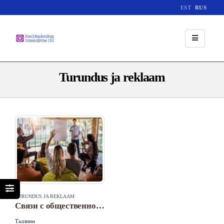
EST
RUS
Turundus ja reklaam
TURUNDUS JA REKLAAM
Связи с общественностью и продвижение информационных ресурсов
Таллинн